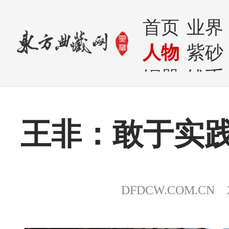
首页
业界
人物
紫砂
铜器
钱币
王非：敢于实
DFDCW.COM.CN 20