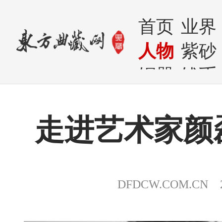
首页
业界
人物
紫砂
铜器
钱币
走进艺术家颜
DFDCW.COM.CN 20