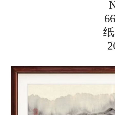
N
6
纸
2