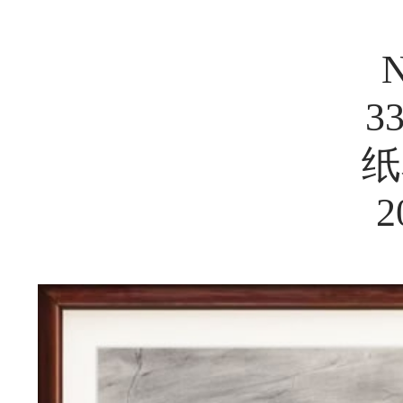
N
3
纸
2