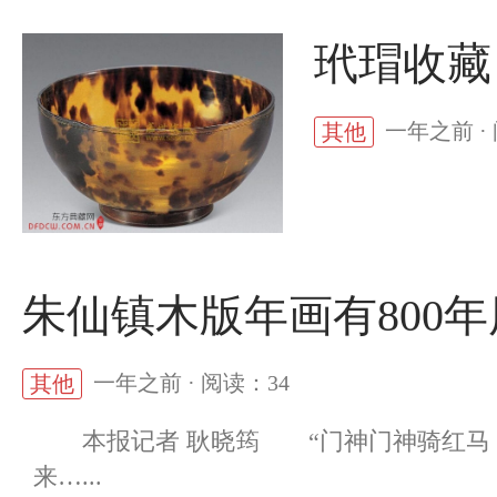
玳瑁收藏
一年之前 ·
其他
朱仙镇木版年画有800
一年之前 · 阅读：34
其他
本报记者 耿晓筠 “门神门神骑红马，
来…...