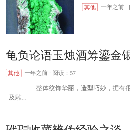
一年之前 ·
其他
龟负论语玉烛酒筹鎏金
一年之前 · 阅读：57
其他
整体纹饰华丽，造型巧妙，据有很高的
及雕...