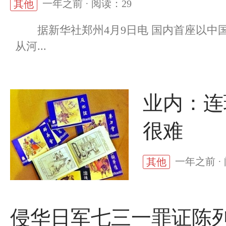
一年之前 · 阅读：29
其他
据新华社郑州4月9日电 国内首座以中
从河...
业内：连
很难
一年之前 ·
其他
侵华日军七三一罪证陈列