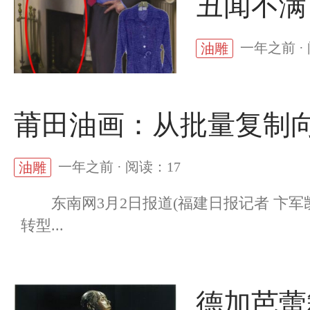
丑闻不满
一年之前 ·
油雕
莆田油画：从批量复制
一年之前 · 阅读：17
油雕
东南网3月2日报道(福建日报记者 卞军
转型...
德加芭蕾