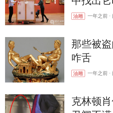
中找出它
一年之前 ·
油雕
那些被盗
咋舌
一年之前 ·
油雕
克林顿肖