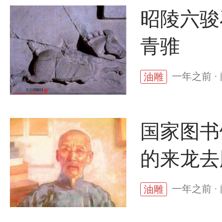
昭陵六骏
青骓
一年之前 ·
油雕
国家图书
的来龙去
一年之前 ·
油雕