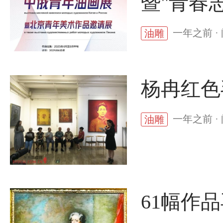
暨"青春
一年之前 ·
油雕
杨冉红色
一年之前 ·
油雕
61幅作