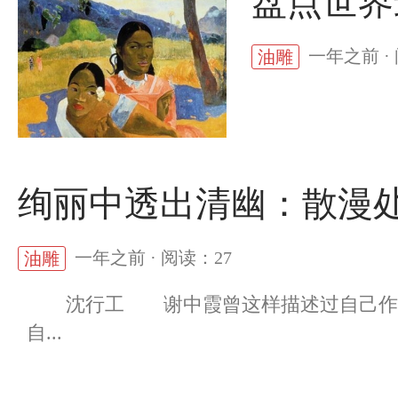
盘点世界
一年之前 ·
油雕
绚丽中透出清幽：散漫
一年之前 · 阅读：27
油雕
沈行工 谢中霞曾这样描述过自己作画
自...