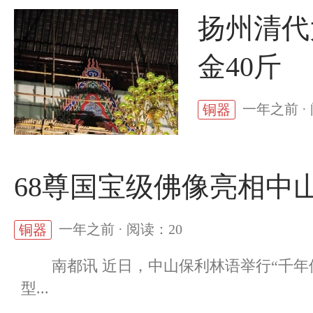
扬州清代
金40斤
一年之前 ·
铜器
68尊国宝级佛像亮相中
一年之前 · 阅读：20
铜器
南都讯 近日，中山保利林语举行“千年
型...