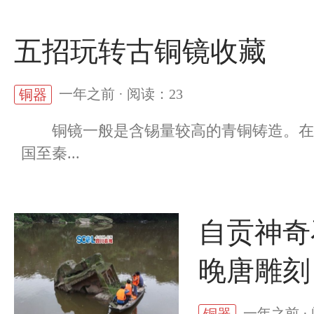
五招玩转古铜镜收藏
一年之前 · 阅读：23
铜器
铜镜一般是含锡量较高的青铜铸造。在古
国至秦...
自贡神奇
晚唐雕刻
一年之前 ·