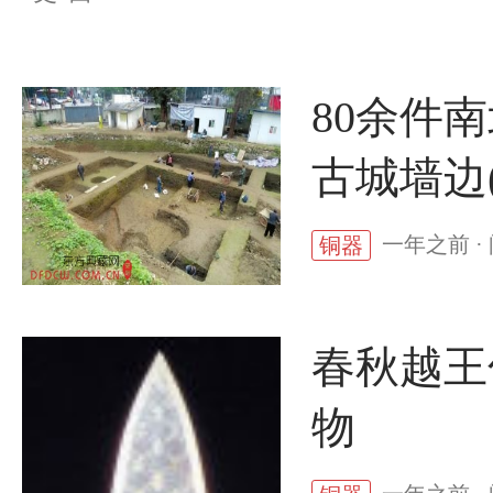
80余件
古城墙边(
一年之前 ·
铜器
春秋越王
物