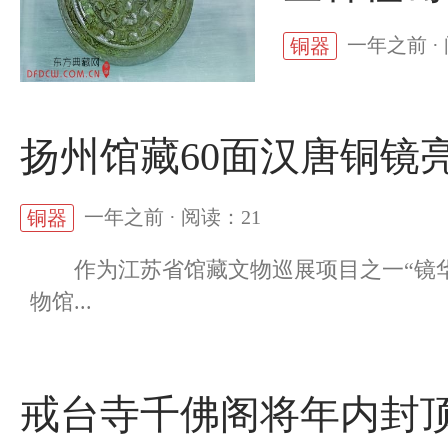
一年之前 ·
铜器
扬州馆藏60面汉唐铜镜
一年之前 · 阅读：21
铜器
作为江苏省馆藏文物巡展项目之一“镜华
物馆...
戒台寺千佛阁将年内封顶 