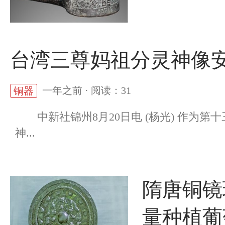
台湾三尊妈祖分灵神像
一年之前 · 阅读：31
铜器
中新社锦州8月20日电 (杨光) 作为第
神...
隋唐铜镜
量种植葡