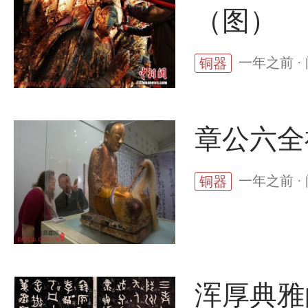
（图）
一年之前 ·
铜器
章公六全
一年之前 ·
铜器
浑厚典雅