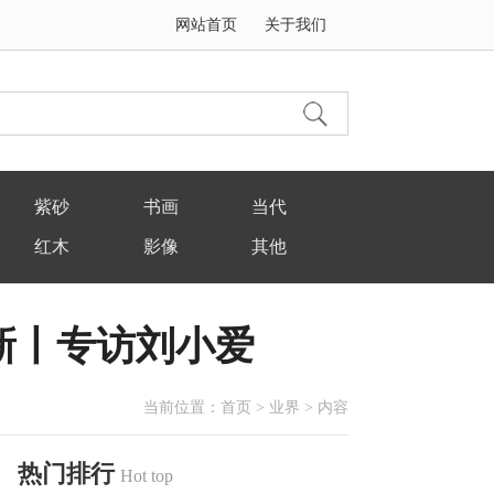
网站首页
关于我们
紫砂
书画
当代
红木
影像
其他
新丨专访刘小爱
当前位置：
首页
>
业界
> 内容
热门排行
Hot top