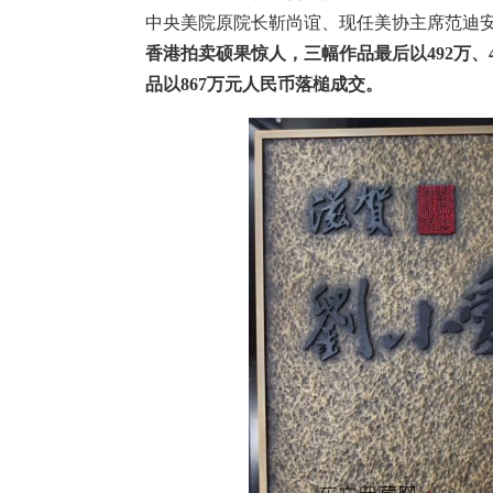
中央美院原院长靳尚谊、现任美协主席范迪安
香港拍卖硕果惊人，三幅作品最后以
492万
品以867万元人民币落槌成交。