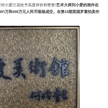
对小爱兰花给予高度评价和赞誉!
艺术大师刘小爱的画作在
、495万和498万元人民币落槌成交。
在第
18期英国罗素拍卖作