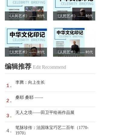
《人民艺术》—— 时代
《人民艺术》—— 时代
浪潮中的坚守与创新丨
浪潮中的坚守与创新丨
专访卿笃武
专访张涛
《人民艺术》—— 时代
《人民艺术》—— 时代
浪潮中的坚守与创新丨
浪潮中的坚守与创新丨
编辑推荐
Edit Recommend
专访沈志昂
专访李润德
李腾：向上生长
1.
桑耶 桑耶 ——
2.
无人之境——田卫平绘画作品展
3.
笔脉珍传：法国珠宝巧艺二百年（1770-
4.
1970）