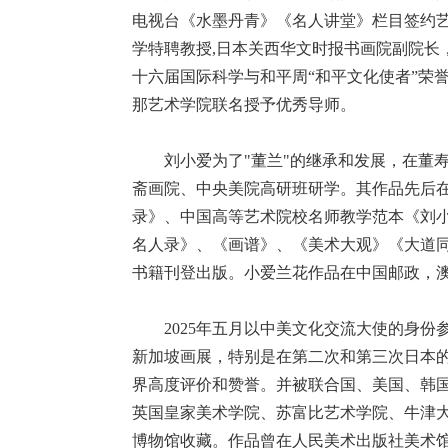
电视台《水墨丹青》《名人讲堂》栏目签约
学特聘教授,日本关西华文时报书画院副院长，
十六届国际科学与和平周“和平文化使者”荣誉
那艺术学院联名授予优秀导师。
刘小爱为了"董兰"的继承和发展，在董寿
斋画院、中央美院高研班研学。其作品先后
录》、中国高等艺术院校名师教学范本《刘
名人录》、《画谱》、《美术大观》《大道
书籍刊登出版。小爱兰花作品在中国邮政，澳
2025年五月以中美文化交流大使的身份
新加坡画展，特别是在第二次和第三次日本的
界高度评价和赞誉。并被联合国、美国、韩
英国皇家美术学院、苏富比艺术学院、牛津
博物馆收藏。作品曾在人民美术出版社美术