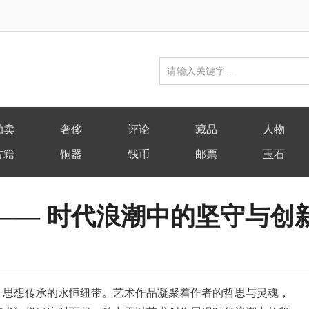
拍卖
奢侈
评论
藏品
人物
古籍
铜器
钱币
邮票
玉石
—— 时代浪潮中的坚守与创
思想传承的永恒纽带。艺术作品凝聚着作者的哲思与灵魂，