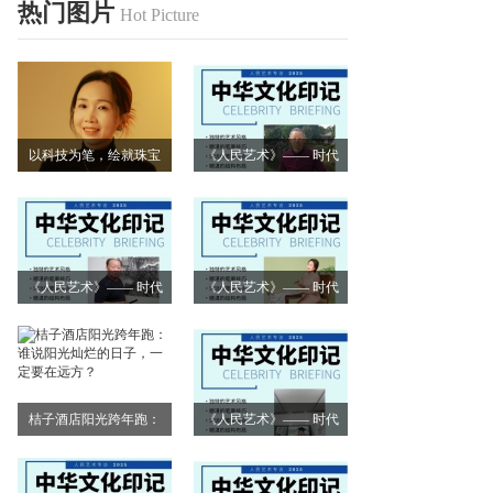
热门图片
Hot Picture
以科技为笔，绘就珠宝
《人民艺术》—— 时代
艺术新画卷
浪潮中的坚守与创新丨
专访朱建谷
《人民艺术》—— 时代
《人民艺术》—— 时代
浪潮中的坚守与创新丨
浪潮中的坚守与创新丨
专访王万宏
专访刘小爱
桔子酒店阳光跨年跑：
《人民艺术》—— 时代
谁说阳光灿烂的日子，
浪潮中的坚守与创新丨
一定要在远方？
专访莫怀远