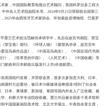
艺术家，中国国际教育电视台艺术顾问，美国科罗拉多工程大
中外名人艺术院副院长等。2024年9月21日荣获联合国第三
，2025年由西班牙艺术家协会、毕加索故居博物馆、巴塞罗
平墨兰艺术技法范畴传承研学中，先后在故宫书画院、荣宝
在《荣宝斋》期刊、《环球人物》《紫禁风华录，故宫百年
小爱花鸟画作品选》、《中国花鸟画史》、《中国近现代书画
同行》、《世界里的中国》、《人民艺术》、《中国收藏》等
门邮政和日本邮政出版发行上市(价值邮票)。
参加美国纽约首展，并荣获金奖，曾多次参加意大利、日本、
画展时引起轰动，被日本50家媒体追棒报道!得到了社会各
国、日本、柬埔寨、新加坡、泰国等国内外友人广泛收藏。被
大学、剑桥大学专业院校收藏。墨兰作品被全国多个美术馆和
馆和中国国家画院美术馆、北京大学展出。中美协名誉主席，