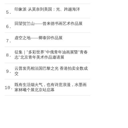
印象派·从莫奈到美国：光、跨越海洋
5.
回望贺兰山——曾来德书画艺术作品展
6.
虚空之地——卿泰卯作品展
7.
征集｜"多彩世界"中俄青年油画展暨"青春
8.
志"北京青年美术作品邀请展
云普发亮相法国巴黎之光 香港拍卖全数成
9.
交
既有生活烟火气，也有诗意浪漫，水墨画
10.
家林曦个展北京站启幕