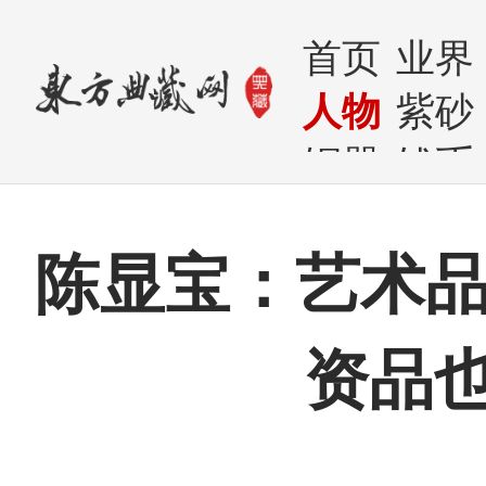
首页
业界
人物
紫砂
铜器
钱币
陈显宝：艺术品
资品