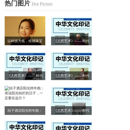
热门图片
Hot Picture
以科技为笔，绘就珠宝
《人民艺术》—— 时代
艺术新画卷
浪潮中的坚守与创新丨
专访朱建谷
《人民艺术》—— 时代
《人民艺术》—— 时代
浪潮中的坚守与创新丨
浪潮中的坚守与创新丨
专访王万宏
专访刘小爱
桔子酒店阳光跨年跑：
《人民艺术》—— 时代
谁说阳光灿烂的日子，
浪潮中的坚守与创新丨
一定要在远方？
专访莫怀远