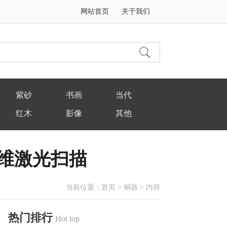
网站首页
关于我们
紫砂
书画
当代
红木
影像
其他
维激光扫描
当前位置：
首页
>
铜器
> 内容
热门排行
Hot top