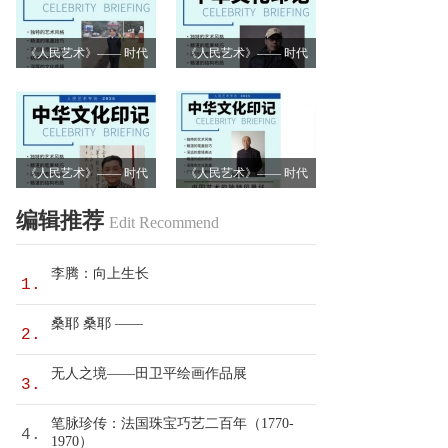
《人民艺术》—— 时代
《人民艺术》—— 时代
浪潮中的坚守与创新丨
浪潮中的坚守与创新丨
专访卿笃武
专访张涛
《人民艺术》—— 时代
《人民艺术》—— 时代
浪潮中的坚守与创新丨
浪潮中的坚守与创新丨
编辑推荐
Edit Recommend
专访沈志昂
专访李润德
李腾：向上生长
1.
桑耶 桑耶 ——
2.
无人之境——田卫平绘画作品展
3.
笔脉珍传：法国珠宝巧艺二百年（1770-
4.
1970）