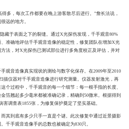
得多，每次工作都要在晚上游客散尽后进行。”詹长法说，
到很远的地方。
藏于表面之下的裂缝。通过X光探伤发现，千手观音80%
晰、准确地评估千手观音造像的稳定性，修复团队在增加X光
测方法，对X光探伤已测试部位进行多角度校正及评估，并对
音造像真实现状的测绘与数字化保存。在2009年至2010
维扫描仪器对千手观音造像进行研究测量。仪器发射激光，再
在这个过程中，千手观音的每一个细节：每一根手指的长度、
金箔翘起多少毫米都被准确记录，精确到50微米。根据得到
病害调查表1855张，为修复保护奠定了坚实基础。
，而其到底有多少只手一直是个谜。此次修复中通过近景摄影
。千手观音造像手的总数也被确定为830只。