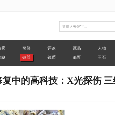
拍卖
奢侈
评论
藏品
人物
古籍
铜器
钱币
邮票
玉石
修复中的高科技：X光探伤 三