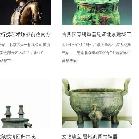
卖行携艺术珍品前往南方
古燕国青铜重器见证北京建城三
日开始，北京古天一拍卖公司将携
6月24日至7月19日，“鼎天鬲地·北京从这里
回展览
千年
卖会部分艺术精品，前往广
开始——纪念北京建城3060年”主题展览在
都三...
首都博物...
收藏或将回归常态
文物瑰宝 晋地商周青铜器