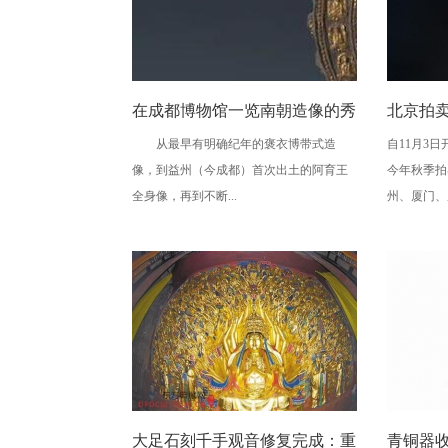
在成都博物馆一览南朝造像的秀
北京拍
从最早有明确纪年的褒衣博带式造
自11月3
骨清像
城市巡
像，到益州（今成都）首次出土的阿育王
今年秋季拍
全身像，再到不断...
州、厦门、成
大足石刻千手观音修复完成：重
青铜器