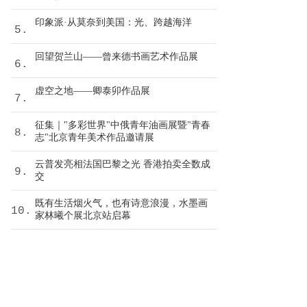
印象派·从莫奈到美国：光、跨越海洋
5.
回望贺兰山——曾来德书画艺术作品展
6.
虚空之地——卿泰卯作品展
7.
征集｜"多彩世界"中俄青年油画展暨"青春
8.
志"北京青年美术作品邀请展
云普发亮相法国巴黎之光 香港拍卖全数成
9.
交
既有生活烟火气，也有诗意浪漫，水墨画
10.
家林曦个展北京站启幕