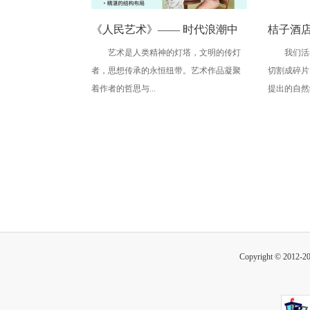
《人民艺术》—— 时代浪潮中
桔子酒
艺术是人类精神的灯塔，文明的传灯
我们活在
的坚守与创新丨专访刘小爱
灿烂的
者，思想传承的永恒纽带。艺术作品凝聚
切割成碎片
着作者的哲思与...
提出的自然缺
Copyright © 2012-2