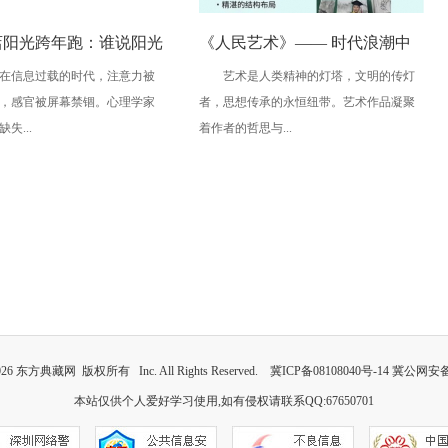
店阳光跨年跑：谁说阳光
《人民艺术》—— 时代浪潮中
信息过载的时代，注意力被
艺术是人类精神的灯塔，文明的传灯
日子，一定要在远方？
的坚守与创新丨专访莫怀远
，感官被屏幕禁锢。心理学家
者，思想传承的永恒纽带。艺术作品凝聚
失...
着作者的哲思与...
026
东方典藏网
版权所有 Inc. All Rights Reserved.
冀ICP备08108040号-14
冀公网安备 1
本站仅供个人爱好学习使用,如有侵权请联系QQ:67650701