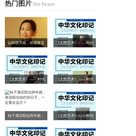
热门图片
Hot Picture
以科技为笔，绘就珠宝
《人民艺术》—— 时代
艺术新画卷
浪潮中的坚守与创新丨
专访朱建谷
《人民艺术》—— 时代
《人民艺术》—— 时代
浪潮中的坚守与创新丨
浪潮中的坚守与创新丨
专访王万宏
专访刘小爱
桔子酒店阳光跨年跑：
《人民艺术》—— 时代
谁说阳光灿烂的日子，
浪潮中的坚守与创新丨
一定要在远方？
专访莫怀远