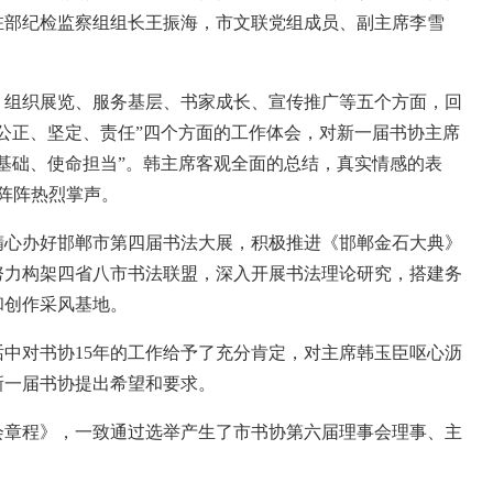
驻部纪检监察组组长王振海，市文联党组成员、副主席李雪
。
、组织展览、服务基层、书家成长、宣传推广等五个方面，回
、公正、坚定、责任”四个方面的工作体会，对新一届书协主席
实基础、使命担当”。韩主席客观全面的总结，真实情感的表
的阵阵热烈掌声。
精心办好邯郸市第四届书法大展，积极推进《邯郸金石大典》
努力构架四省八市书法联盟，深入开展书法理论研究，搭建务
和创作采风基地。
中对书协15年的工作给予了充分肯定，对主席韩玉臣呕心沥
新一届书协提出希望和要求。
会章程》，一致通过选举产生了市书协第六届理事会理事、主