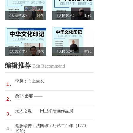
《人民艺术》—— 时代
《人民艺术》—— 时代
浪潮中的坚守与创新丨
浪潮中的坚守与创新丨
专访卿笃武
专访张涛
《人民艺术》—— 时代
《人民艺术》—— 时代
浪潮中的坚守与创新丨
浪潮中的坚守与创新丨
编辑推荐
Edit Recommend
专访沈志昂
专访李润德
李腾：向上生长
1.
桑耶 桑耶 ——
2.
无人之境——田卫平绘画作品展
3.
笔脉珍传：法国珠宝巧艺二百年（1770-
4.
1970）