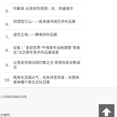
印象派·从莫奈到美国：光、跨越海洋
5.
回望贺兰山——曾来德书画艺术作品展
6.
虚空之地——卿泰卯作品展
7.
征集｜"多彩世界"中俄青年油画展暨"青春
8.
志"北京青年美术作品邀请展
云普发亮相法国巴黎之光 香港拍卖全数成
9.
交
既有生活烟火气，也有诗意浪漫，水墨画
10.
家林曦个展北京站启幕
3108202000314号