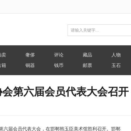
拍卖
奢侈
评论
藏品
人物
古籍
铜器
钱币
邮票
玉石
协会第六届会员代表大会召开
协会第六届会员代表大会，在邯郸韩玉臣美术馆胜利召开。邯郸