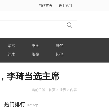
网站首页
关于我们
紫砂
书画
当代
红木
影像
其他
，李琦当选主席
当前位置：
首页
>
业界
> 内容
热门排行
Hot top