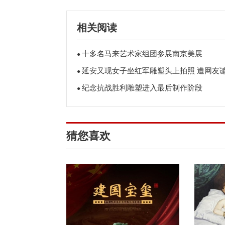
相关阅读
十多名马来艺术家组团参展南京美展
●
延安又现女子坐红军雕塑头上拍照 遭网友
●
纪念抗战胜利雕塑进入最后制作阶段
●
猜您喜欢