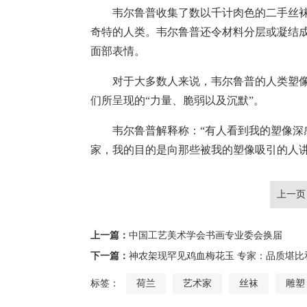
韦尔鲁普收集了数以千计肉色的二手丝袜
奇特的人类。韦尔鲁普还令材料分层或凝结
面部表情。
对于大多数人来说，韦尔鲁普的人类塑像
们所呈现的“力量、脆弱以及沉默”。
韦尔鲁普解释称：“有人看到我的塑像深感
家，我的目的是向那些被我的塑像吸引的人讲
上一页
上一篇：
中国工艺美术学会书画专业委会换届
下一篇：
神农架现罕见鸡血梅花玉 专家：品质堪比
标签：
荷兰
艺术家
丝袜
雕塑