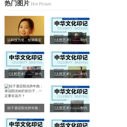
热门图片
Hot Picture
以科技为笔，绘就珠宝
《人民艺术》—— 时代
艺术新画卷
浪潮中的坚守与创新丨
专访朱建谷
《人民艺术》—— 时代
《人民艺术》—— 时代
浪潮中的坚守与创新丨
浪潮中的坚守与创新丨
专访王万宏
专访刘小爱
桔子酒店阳光跨年跑：
《人民艺术》—— 时代
谁说阳光灿烂的日子，
浪潮中的坚守与创新丨
一定要在远方？
专访莫怀远