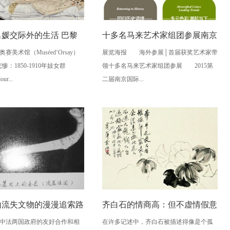
名媛交际外的生活 巴黎
十多名马来艺术家组团参展南京
赛美术馆（Muséed‘Orsay）
展览海报 海外参展│首届获奖艺术家带
像
美展
惨：1850-1910年妓女群
领十多名马来艺术家组团参展 2015第
ur...
二届南京国际...
山流失文物的漫漫追索路
齐白石的情商高：但不虚情假意
中法两国政府的友好合作和相
在许多记述中，齐白石被描述得像是个孤