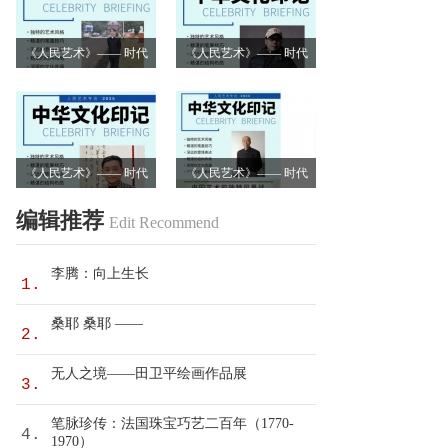
《人民艺术》—— 时代
《人民艺术》—— 时代
浪潮中的坚守与创新丨
浪潮中的坚守与创新丨
专访卿笃武
专访张涛
《人民艺术》—— 时代
《人民艺术》—— 时代
浪潮中的坚守与创新丨
浪潮中的坚守与创新丨
编辑推荐
Edit Recommend
专访沈志昂
专访李润德
李腾：向上生长
1.
桑耶 桑耶 ——
2.
无人之境——田卫平绘画作品展
3.
笔脉珍传：法国珠宝巧艺二百年（1770-
4.
1970）