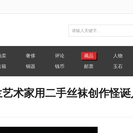
拍卖
奢侈
评论
藏品
人物
古籍
铜器
钱币
邮票
玉石
兰艺术家用二手丝袜创作怪诞