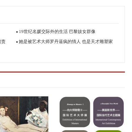
19世纪名媛交际外的生活 巴黎妓女群像
●
谴责
她是被艺术大师罗丹逼疯的情人 也是天才雕塑家
●