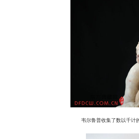
韦尔鲁普收集了数以千计