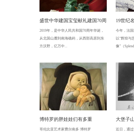
盛世中华建国宝玺献礼建国70周
19世纪
2019年，是中华人民共和国70周年华诞，
今年，法国奥
年活动将在北京举行
妓女群
从北国山麓到南海礁屿，从西部高原到东
以“辉煌与悲
方沃野，亿万中...
像”（Splendo
博特罗的胖娃娃们有多重
大堡子
哥伦比亚艺术家费尔南多·博特罗
近日，通过