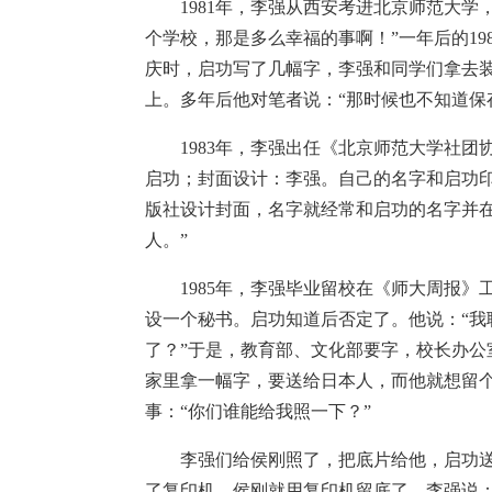
1981年，李强从西安考进北京师范大学
个学校，那是多么幸福的事啊！”一年后的1
庆时，启功写了几幅字，李强和同学们拿去
上。多年后他对笔者说：“那时候也不知道保
1983年，李强出任《北京师范大学社团
启功；封面设计：李强。自己的名字和启功印在
版社设计封面，名字就经常和启功的名字并在一
人。”
1985年，李强毕业留校在《师大周报》
设一个秘书。启功知道后否定了。他说：“我
了？”于是，教育部、文化部要字，校长办
家里拿一幅字，要送给日本人，而他就想留
事：“你们谁能给我照一下？”
李强们给侯刚照了，把底片给他，启功送
了复印机，侯刚就用复印机留底了。李强说