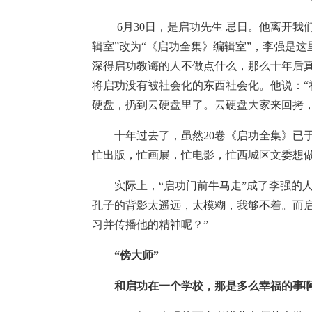
6月30日，是启功先生 忌日。他离开我们
辑室”改为“《启功全集》编辑室”，李强是
深得启功教诲的人不做点什么，那么十年后
将启功没有被社会化的东西社会化。他说：
硬盘，扔到云硬盘里了。云硬盘大家来回拷，
十年过去了，虽然20卷《启功全集》已于2
忙出版，忙画展，忙电影，忙西城区文委想做
实际上，“启功门前牛马走”成了李强的人
孔子的背影太遥远，太模糊，我够不着。而
习并传播他的精神呢？”
“傍大师”
和启功在一个学校，那是多么幸福的事