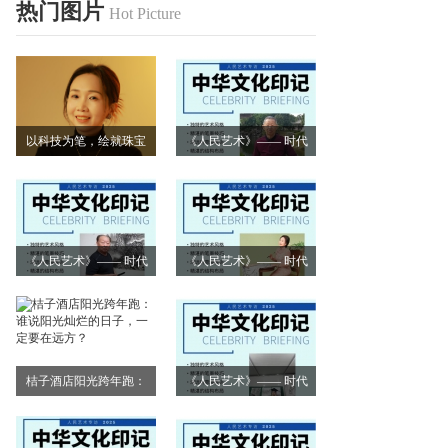
热门图片
Hot Picture
以科技为笔，绘就珠宝
《人民艺术》—— 时代
艺术新画卷
浪潮中的坚守与创新丨
专访朱建谷
《人民艺术》—— 时代
《人民艺术》—— 时代
浪潮中的坚守与创新丨
浪潮中的坚守与创新丨
专访王万宏
专访刘小爱
桔子酒店阳光跨年跑：
《人民艺术》—— 时代
谁说阳光灿烂的日子，
浪潮中的坚守与创新丨
一定要在远方？
专访莫怀远