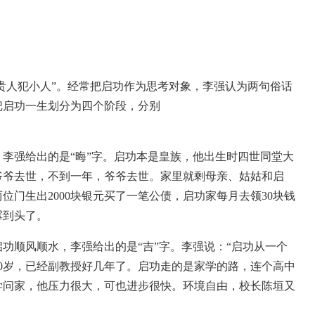
遇贵人犯小人”。经常把启功作为思考对象，李强认为两句俗话
把启功一生划分为四个阶段，分别
里，李强给出的是“晦”字。启功本是皇族，他出生时四世同堂大
爷爷去世，不到一年，爷爷去世。家里就剩母亲、姑姑和启
门生出2000块银元买了一笔公债，启功家每月去领30块钱
霉到头了。
里启功顺风顺水，李强给出的是“吉”字。李强说：“启功从一个
40岁，已经副教授好几年了。启功走的是家学的路，连个高中
学问家，他压力很大，可也进步很快。环境自由，校长陈垣又