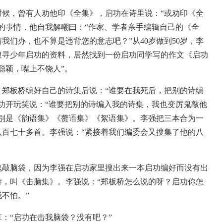
，曾有人劝他印《全集》，启功在诗里说：“或劝印《全
的事情，他自我解嘲曰：“作家、学者亲手编辑自己的《全
我们办，也不算是违背您的意志吧？”从40岁做到50岁，李
搜寻少年启功的资料，居然找到一份启功同学写的作文《启功
聪颖，嘴上不饶人”。
板桥编好自己的诗集后说：“谁要在我死后，把别的诗编
功开玩笑说：“谁要把别的诗编入我的诗集，我也变厉鬼敲他
分别是《韵语集》《赘语集》《絮语集》。李强把三本合为一
八百七十多首。李强说：“紧接着我们编委会又搜集了他的八
敲脑袋，因为李强在启功家里搜出来一本启功编好而没有出
诗，叫《击脑集》。李强说：“郑板桥怎么说的呀？启功你怎
不怕。”
“启功在击我脑袋？没有吧？”