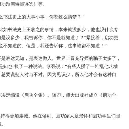
启功题画诗墨迹选》等。
书法史上的大事小事，你都这么清楚？”
如书法史上王羲之的事情，本来就没多少，他也没什么专
但是没多少，我告诉你，你不是就知道了？”紧接着，启功更
也不知道的。但是，我还告诉你，这事谁都不知道！”
是表达无知，是表达做人。世界上冒充导师的骗子太多了，
是知也”换了一种说法。李强说：“有些人攒了一堆乱七八糟
，总要说别人对与不对。因为见识少，所以他才会有这种自
委决定编辑《启功全集》。随即，师大出版社成立《启功全
。
持得更加虔诚。他在侯刚、启功家人章景怀和启功学生们强
情。