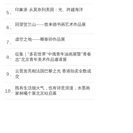
印象派·从莫奈到美国：光、跨越海洋
5.
回望贺兰山——曾来德书画艺术作品展
6.
虚空之地——卿泰卯作品展
7.
征集｜"多彩世界"中俄青年油画展暨"青春
8.
志"北京青年美术作品邀请展
云普发亮相法国巴黎之光 香港拍卖全数成
9.
交
既有生活烟火气，也有诗意浪漫，水墨画
10.
家林曦个展北京站启幕