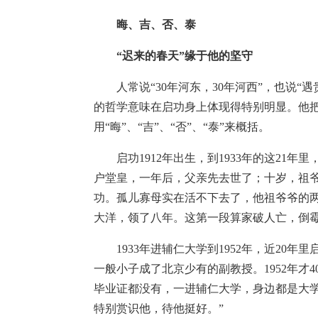
晦、吉、否、泰
“迟来的春天”缘于他的坚守
人常说“30年河东，30年河西”，也说“
的哲学意味在启功身上体现得特别明显。他
用“晦”、“吉”、“否”、“泰”来概括。
启功1912年出生，到1933年的这21年
户堂皇，一年后，父亲先去世了；十岁，祖
功。孤儿寡母实在活不下去了，他祖爷爷的两位
大洋，领了八年。这第一段算家破人亡，倒
1933年进辅仁大学到1952年，近20年
一般小子成了北京少有的副教授。1952年才
毕业证都没有，一进辅仁大学，身边都是大
特别赏识他，待他挺好。”