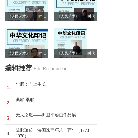
《人民艺术》—— 时代
《人民艺术》—— 时代
浪潮中的坚守与创新丨
浪潮中的坚守与创新丨
专访卿笃武
专访张涛
《人民艺术》—— 时代
《人民艺术》—— 时代
浪潮中的坚守与创新丨
浪潮中的坚守与创新丨
编辑推荐
Edit Recommend
专访沈志昂
专访李润德
李腾：向上生长
1.
桑耶 桑耶 ——
2.
无人之境——田卫平绘画作品展
3.
笔脉珍传：法国珠宝巧艺二百年（1770-
4.
1970）