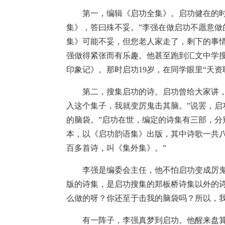
第一，编辑《启功全集》。启功健在的时候
集》，答曰殊不妥。”李强在做启功不愿意做
集》可能不妥，但您老人家走了，剩下的事情
强做得紧张而有乐趣。他甚至跑到汇文中学
印象记》。那时启功19岁，在同学眼里“天资
第二，搜集启功的诗。启功曾给大家讲，郑
入这个集子，我就变厉鬼击其脑。”说罢，启
的脑袋。”启功在世，编定的诗集有三部，
本，以《启功韵语集》出版，其中诗歌一共
百多首诗，叫《集外集》。”
李强是编委会主任，他不怕启功变成厉鬼
版的诗集，是启功搜集的郑板桥诗集以外的
么做的呀？你还至于击我的脑袋吗？所以，我
有一阵子，李强真梦到启功。他醒来盘算：