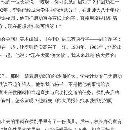
，他的一位长辈说：“哎呀，你可以见到启功了？和启功在一
982年，李强已经成为学生中的活跃分子，在北师大八十年校
装饰校园，他们把启功写在宣纸上的字，直接用糨糊贴到墙
存，现在想想才知道可惜呀！”
协会会刊》美术编辑，《会刊》封底有两行字——封面题字：
一起，让李强确实高兴了一阵。1984年、1985年，他给出
起。他说：“现在大家‘傍大款’，我从来就是‘傍大师’的
工作。那时，随着启功影响的逐渐扩大，学校计划专门为启功
耽误不起年轻人。他给我当秘书，不是把他的事情给误
公室主任侯刚就担当起直接与启功打交道的任务。侯刚去启功
个资料，怎么留呢？他就去《师大周报》找李强或别的同
出去的字就在侯刚手里有了一份底儿。后来，校长办公室有
：“复印件虽然效果差，但起码样子留了下来，相当于拓片。