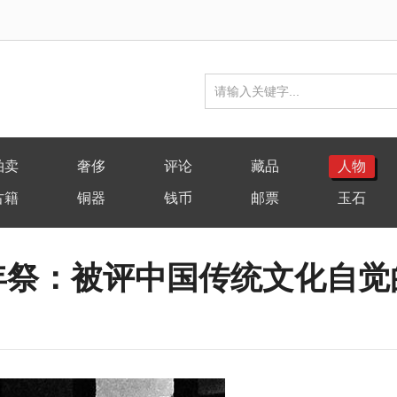
拍卖
奢侈
评论
藏品
人物
古籍
铜器
钱币
邮票
玉石
年祭：被评中国传统文化自觉