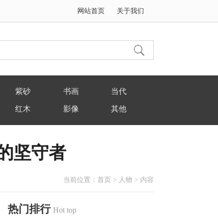
网站首页
关于我们
紫砂
书画
当代
红木
影像
其他
的坚守者
当前位置：
首页
>
人物
> 内容
热门排行
Hot top