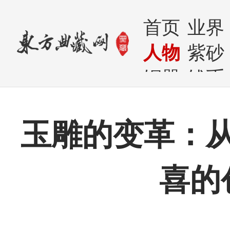
首页
业界
人物
紫砂
铜器
钱币
玉雕的变革：
喜的