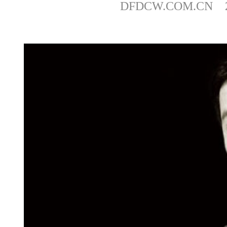
DFDCW.COM.CN 20