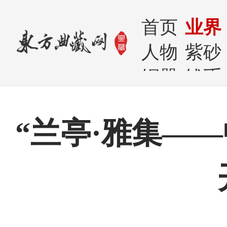
首页
业界
人物
紫砂
铜器
钱币
“兰亭·雅集—