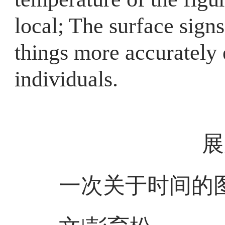
local; The surface sign
things more accurately e
individuals.
展
一次关于时间的图