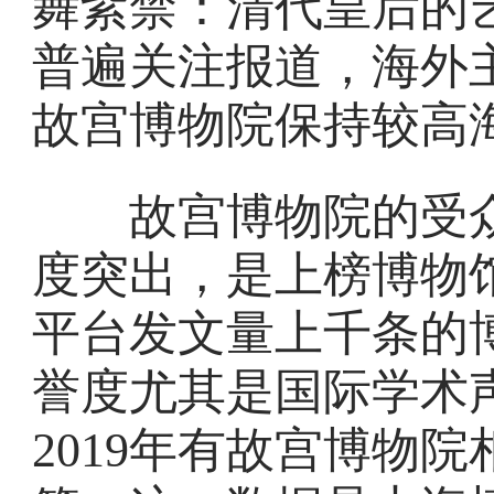
舞紫禁：清代皇后的
普遍关注报道，海外
故宫博物院保持较高
故宫博物院的受众
度突出，是上榜博物
平台发文量上千条的
誉度尤其是国际学术
2019年有故宫博物院