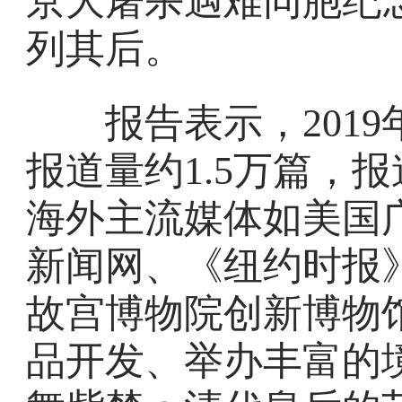
京大屠杀遇难同胞纪
列其后。
报告表示，2019
报道量约1.5万篇，
海外主流媒体如美国
新闻网、《纽约时报
故宫博物院创新博物
品开发、举办丰富的