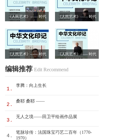
《人民艺术》—— 时代
《人民艺术》—— 时代
浪潮中的坚守与创新丨
浪潮中的坚守与创新丨
专访卿笃武
专访张涛
《人民艺术》—— 时代
《人民艺术》—— 时代
浪潮中的坚守与创新丨
浪潮中的坚守与创新丨
编辑推荐
Edit Recommend
专访沈志昂
专访李润德
李腾：向上生长
1.
桑耶 桑耶 ——
2.
无人之境——田卫平绘画作品展
3.
笔脉珍传：法国珠宝巧艺二百年（1770-
4.
1970）