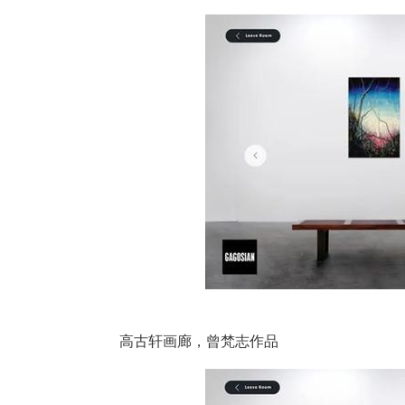
高古轩画廊，曾梵志作品