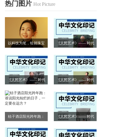
热门图片
Hot Picture
以科技为笔，绘就珠宝
《人民艺术》—— 时代
艺术新画卷
浪潮中的坚守与创新丨
专访朱建谷
《人民艺术》—— 时代
《人民艺术》—— 时代
浪潮中的坚守与创新丨
浪潮中的坚守与创新丨
专访王万宏
专访刘小爱
桔子酒店阳光跨年跑：
《人民艺术》—— 时代
谁说阳光灿烂的日子，
浪潮中的坚守与创新丨
一定要在远方？
专访莫怀远