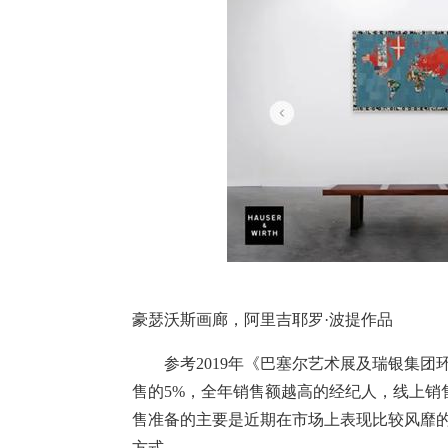
豪瑟沃斯画廊，阿里吉耶罗·波提作品
参考2019年《巴塞尔艺术展及瑞银集团
售的5%，全年销售额越高的经纪人，线上销
售准备的主要是近期在市场上表现比较风靡
方式。