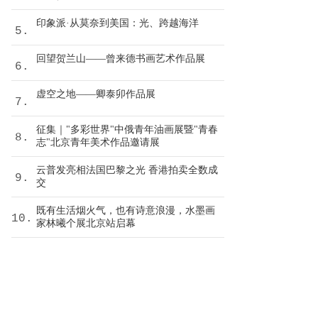
印象派·从莫奈到美国：光、跨越海洋
5.
回望贺兰山——曾来德书画艺术作品展
6.
虚空之地——卿泰卯作品展
7.
征集｜"多彩世界"中俄青年油画展暨"青春
8.
志"北京青年美术作品邀请展
云普发亮相法国巴黎之光 香港拍卖全数成
9.
交
既有生活烟火气，也有诗意浪漫，水墨画
10.
家林曦个展北京站启幕