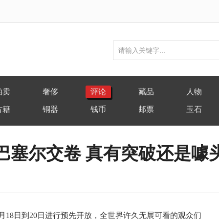
拍卖
奢侈
评论
藏品
人物
古籍
铜器
钱币
邮票
玉石
巴塞尔交卷 真有突破还是噱
18日到20日进行预先开放，全世界许久无展可看的观众们