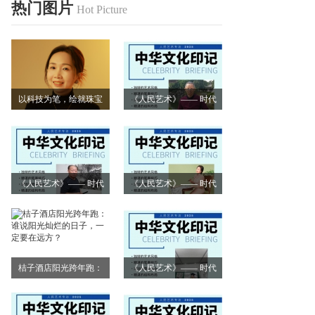
热门图片
Hot Picture
以科技为笔，绘就珠宝
《人民艺术》—— 时代
艺术新画卷
浪潮中的坚守与创新丨
专访朱建谷
《人民艺术》—— 时代
《人民艺术》—— 时代
浪潮中的坚守与创新丨
浪潮中的坚守与创新丨
专访王万宏
专访刘小爱
桔子酒店阳光跨年跑：
《人民艺术》—— 时代
谁说阳光灿烂的日子，
浪潮中的坚守与创新丨
一定要在远方？
专访莫怀远