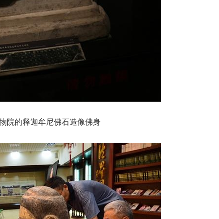
物院的释迦牟尼佛石造像佛身