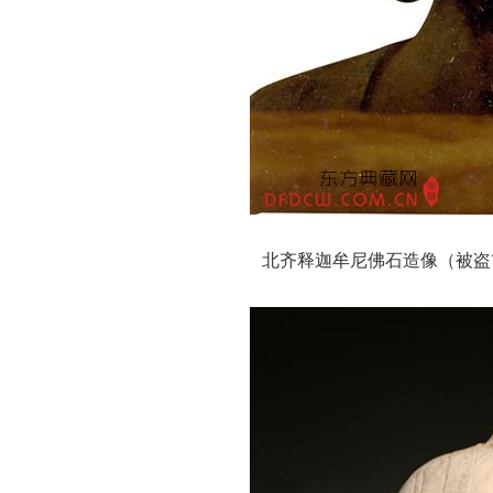
北齐释迦牟尼佛石造像（被盗