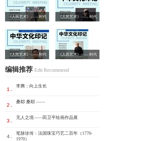
《人民艺术》—— 时代
《人民艺术》—— 时代
浪潮中的坚守与创新丨
浪潮中的坚守与创新丨
专访卿笃武
专访张涛
《人民艺术》—— 时代
《人民艺术》—— 时代
浪潮中的坚守与创新丨
浪潮中的坚守与创新丨
编辑推荐
Edit Recommend
专访沈志昂
专访李润德
李腾：向上生长
1.
桑耶 桑耶 ——
2.
无人之境——田卫平绘画作品展
3.
笔脉珍传：法国珠宝巧艺二百年（1770-
4.
1970）