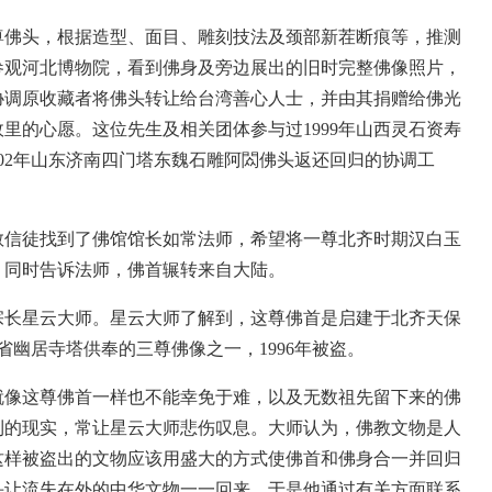
尊佛头，根据造型、面目、雕刻技法及颈部新茬断痕等，推测
生参观河北博物院，看到佛身及旁边展出的旧时完整佛像照片，
协调原收藏者将佛头转让给台湾善心人士，并由其捐赠给佛光
里的心愿。这位先生及相关团体参与过1999年山西灵石资寿
002年山东济南四门塔东魏石雕阿閦佛头返还回归的协调工
教信徒找到了佛馆馆长如常法师，希望将一尊北齐时期汉白玉
；同时告诉法师，佛首辗转来自大陆。
长星云大师。星云大师了解到，这尊佛首是启建于北齐天保
省幽居寺塔供奉的三尊佛像之一，1996年被盗。
像这尊佛首一样也不能幸免于难，以及无数祖先留下来的佛
利的现实，常让星云大师悲伤叹息。大师认为，佛教文物是人
这样被盗出的文物应该用盛大的方式使佛首和佛身合一并回归
头让流失在外的中华文物一一回来。于是他通过有关方面联系