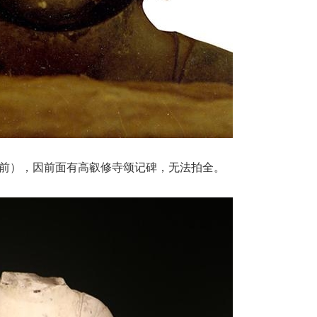
前），因前面有高叡修寺颂记碑，无法拍全。