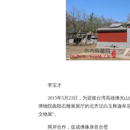
李宝才
2015年5月23日，为迎接台湾高雄佛光
博物院曲阳石雕展展厅的北齐汉白玉释迦牟尼
文物展”。
两岸合作，促成佛像身首合璧