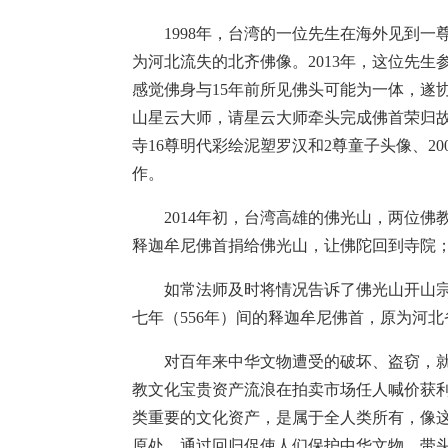
1998年，台湾的一位先生在海外见到一
为河北流失的北齐佛像。2013年，这位先
感觉佛身与15年前所见佛头可能为一体，遂
山星云大师，请星云大师牵头完成佛首荣归故
寺16尊明代彩绘泥塑罗汉和2尊童子头像、2
作。
2014年初，台湾高雄的佛光山，两位佛
释迦牟尼佛首捐给佛光山，让佛陀回到寺院
如常法师及时将情况告诉了佛光山开山宗
七年（556年）间的释迦牟尼佛首，原为河北
对百年来中华文物遭受的破坏、盗窃，就
教文化宝贵资产流浪在拍卖市场任人喊价获
类重要的文化资产，是属于全人类所有，像
原处，通过回归促使人们保护中华文物，带