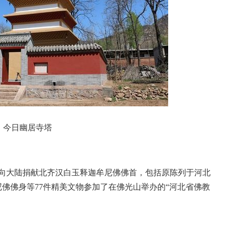
今日幽居寺塔
山向大陆捐献北齐汉白玉释迦牟尼佛佛首，包括原陈列于河北
佛佛身等77件精美文物参加了在佛光山举办的“河北省佛教