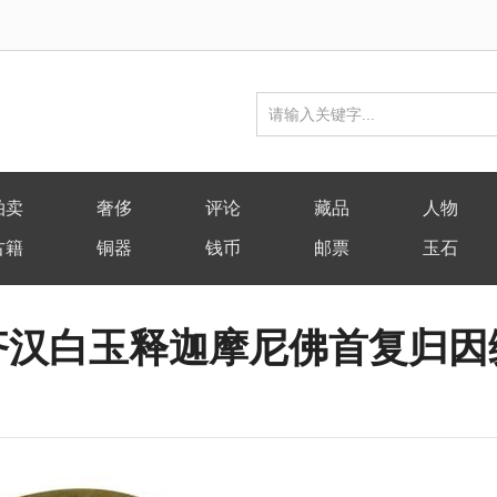
拍卖
奢侈
评论
藏品
人物
古籍
铜器
钱币
邮票
玉石
齐汉白玉释迦摩尼佛首复归因