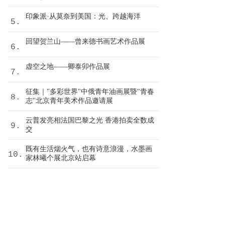
印象派·从莫奈到美国：光、跨越海洋
5.
回望贺兰山——曾来德书画艺术作品展
6.
虚空之地——卿泰卯作品展
7.
征集｜"多彩世界"中俄青年油画展暨"青春
8.
志"北京青年美术作品邀请展
云普发亮相法国巴黎之光 香港拍卖全数成
9.
交
既有生活烟火气，也有诗意浪漫，水墨画
10.
家林曦个展北京站启幕