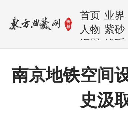
首页
业界
人物
紫砂
铜器
钱币
南京地铁空间
史汲