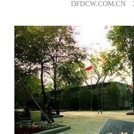
DFDCW.COM.CN 20