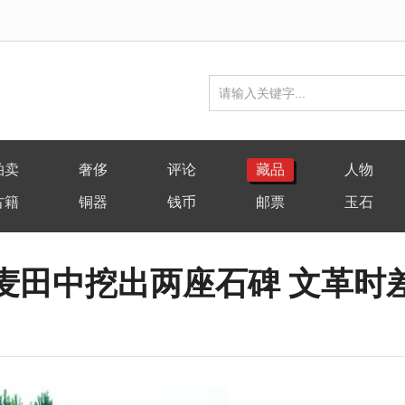
拍卖
奢侈
评论
藏品
人物
古籍
铜器
钱币
邮票
玉石
麦田中挖出两座石碑 文革时