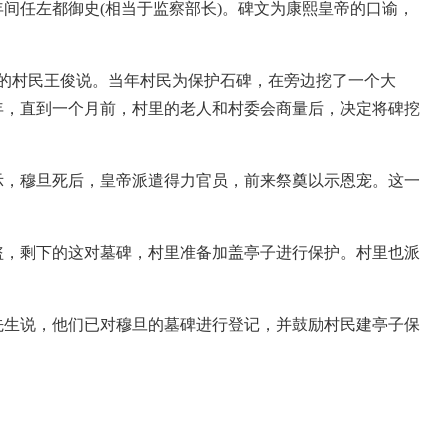
间任左都御史(相当于监察部长)。碑文为康熙皇帝的口谕，
岁的村民王俊说。当年村民为保护石碑，在旁边挖了一个大
年，直到一个月前，村里的老人和村委会商量后，决定将碑挖
，穆旦死后，皇帝派遣得力官员，前来祭奠以示恩宠。这一
，剩下的这对墓碑，村里准备加盖亭子进行保护。村里也派
生说，他们已对穆旦的墓碑进行登记，并鼓励村民建亭子保
。