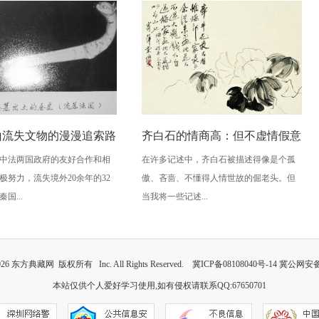
山流失文物的漫漫追索路
齐白石的情商高：但不虚情假意
中法两国政府的友好合作和相
在许多记述中，齐白石被描述得像是个孤
极努力，流失境外20余年的32
傲、吝啬、不懂得人情世故的倔老头。但
国...
当我将一些记述...
026
东方典藏网
版权所有 Inc. All Rights Reserved.
冀ICP备08108040号-14
冀公网安备 1
本站仅供个人爱好学习使用,如有侵权请联系QQ:67650701