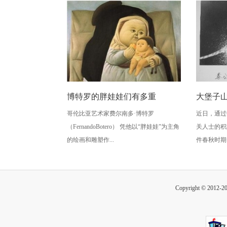
博特罗的胖娃娃们有多重
大堡子
哥伦比亚艺术家费尔南多·博特罗
近日，通过
（FernandoBotero） 凭他以“胖娃娃”为主角
关人士的积
的绘画和雕塑作...
件春秋时期秦
Copyright © 2012-2