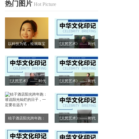
热门图片
Hot Picture
以科技为笔，绘就珠宝
《人民艺术》—— 时代
艺术新画卷
浪潮中的坚守与创新丨
专访朱建谷
《人民艺术》—— 时代
《人民艺术》—— 时代
浪潮中的坚守与创新丨
浪潮中的坚守与创新丨
专访王万宏
专访刘小爱
桔子酒店阳光跨年跑：
《人民艺术》—— 时代
谁说阳光灿烂的日子，
浪潮中的坚守与创新丨
一定要在远方？
专访莫怀远