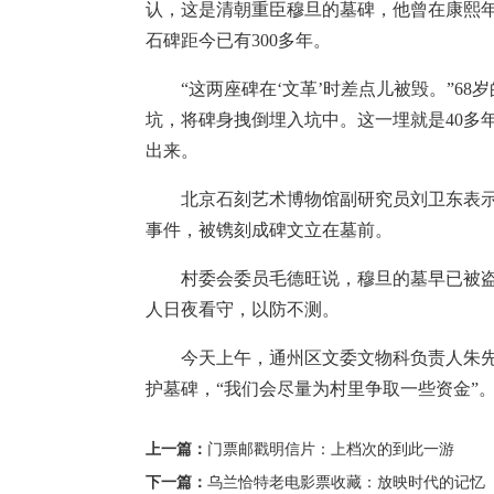
认，这是清朝重臣穆旦的墓碑，他曾在康熙年
石碑距今已有300多年。
“这两座碑在‘文革’时差点儿被毁。”68
坑，将碑身拽倒埋入坑中。这一埋就是40多
出来。
北京石刻艺术博物馆副研究员刘卫东表示
事件，被镌刻成碑文立在墓前。
村委会委员毛德旺说，穆旦的墓早已被盗
人日夜看守，以防不测。
今天上午，通州区文委文物科负责人朱先
护墓碑，“我们会尽量为村里争取一些资金”
上一篇：
门票邮戳明信片：上档次的到此一游
下一篇：
乌兰恰特老电影票收藏：放映时代的记忆