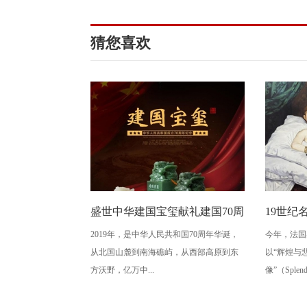
猜您喜欢
盛世中华建国宝玺献礼建国70周
19世纪
2019年，是中华人民共和国70周年华诞，
今年，法国奥
年活动将在北京举行
妓女群
从北国山麓到南海礁屿，从西部高原到东
以“辉煌与悲
方沃野，亿万中...
像”（Splendo