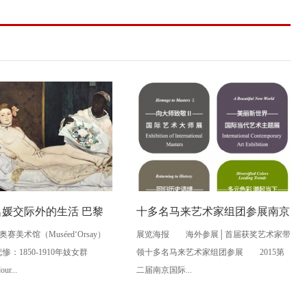
名媛交际外的生活 巴黎
十多名马来艺术家组团参展南京
赛美术馆（Muséed‘Orsay）
展览海报 海外参展│首届获奖艺术家带
像
美展
惨：1850-1910年妓女群
领十多名马来艺术家组团参展 2015第
ur...
二届南京国际...