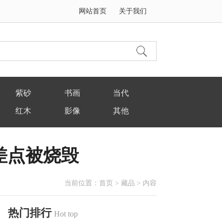
网站首页
关于我们
紫砂
书画
当代
红木
影像
其他
差点被烧毁
当前位置：
首页
>
藏品
> 内容
热门排行
Hot top