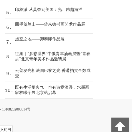
印象派·从莫奈到美国：光、跨越海洋
5.
回望贺兰山——曾来德书画艺术作品展
6.
虚空之地——卿泰卯作品展
7.
征集｜"多彩世界"中俄青年油画展暨"青春
8.
志"北京青年美术作品邀请展
云普发亮相法国巴黎之光 香港拍卖全数成
9.
交
既有生活烟火气，也有诗意浪漫，水墨画
10.
家林曦个展北京站启幕
3108202000314号