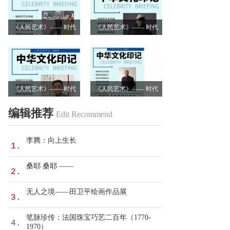
《人民艺术》—— 时代
《人民艺术》—— 时代
浪潮中的坚守与创新丨
浪潮中的坚守与创新丨
专访卿笃武
专访张涛
《人民艺术》—— 时代
《人民艺术》—— 时代
浪潮中的坚守与创新丨
浪潮中的坚守与创新丨
编辑推荐
Edit Recommend
专访沈志昂
专访李润德
李腾：向上生长
1.
桑耶 桑耶 ——
2.
无人之境——田卫平绘画作品展
3.
笔脉珍传：法国珠宝巧艺二百年（1770-
4.
1970）